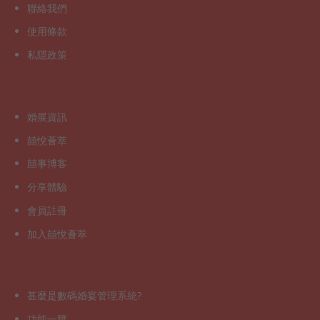
聯絡我們
使用條款
私隱政策
婚展資訊
囍悅薈萃
囍事博客
分享體驗
會員註冊
加入囍悅薈萃
甚麼是數碼婚宴管理系統?
功能一覽