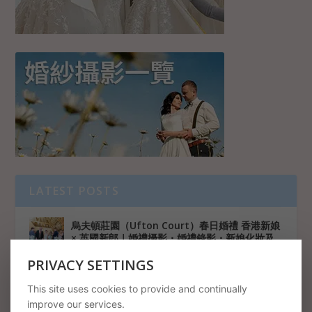
LATEST POSTS
烏夫頓莊園（Ufton Court）春日婚禮 香港新娘
× 英國新郎｜婚禮攝影・婚禮錄影・新娘化妝及
髮型服務
PRIVACY SETTINGS
囍事博客
This site uses cookies to provide and continually
告別尷尬擺拍！紀實風攝影與婚禮限時動態小幫
improve our services.
手如何席捲年輕人的婚禮