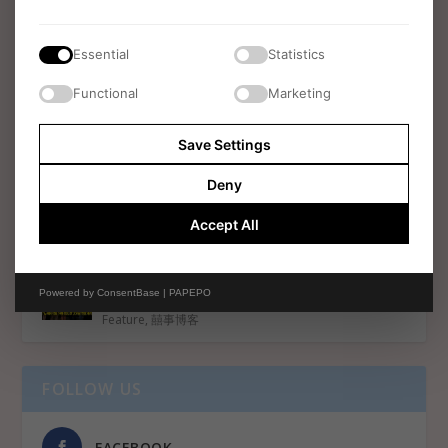
Feature
,
囍事博客
Essential
Statistics
Holly & Charlie 英國浪漫婚禮｜Hampshire
Southdowns Manor 婚紗攝影及錄影服務
Functional
Marketing
（Surrey 專業團隊）
囍事博客
Save Settings
Hong Kong Couple’s Intimate Wedding at
Deny
Wandsworth Town Hall, London |
Wandsworth Town Hall 的溫馨小型婚禮
Accept All
囍事博客
不要主家席、不切結婚蛋糕？新世代顛覆傳統的
Powered by
ConsentBase | PAPEPO
輕婚禮
Feature
,
囍事博客
FOLLOW US
FACEBOOK