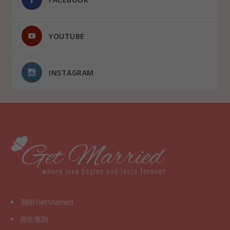
YOUTUBE
INSTAGRAM
關於GetMarried
廣告查詢