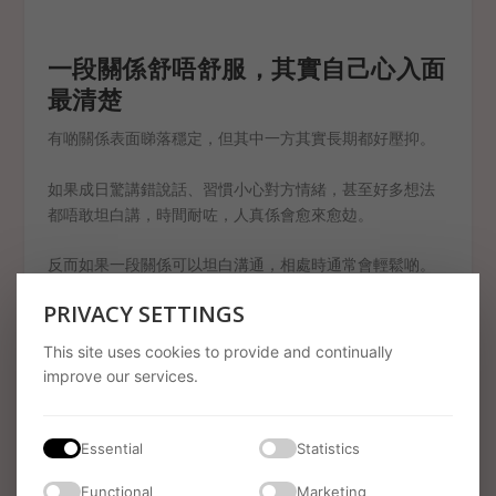
一段關係舒唔舒服，其實自己心入面
最清楚
有啲關係表面睇落穩定，但其中一方其實長期都好壓抑。
如果成日驚講錯說話、習慣小心對方情緒，甚至好多想法
都唔敢坦白講，時間耐咗，人真係會愈來愈攰。
反而如果一段關係可以坦白溝通，相處時通常會輕鬆啲。
大家可以自然講感受、有問題願意直接傾，而唔係長期將
PRIVACY SETTINGS
情緒收埋。
This site uses cookies to provide and continually
相處輕唔輕鬆，其實自己最感受到。
improve our services.
Essential
Statistics
Functional
Marketing