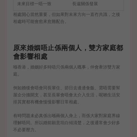
未來目標一唔一致
長遠關係發展
相處開心當然重要，但如果對未來方向一直冇共識，之後
相處時可能會愈來愈難配合。
原來婚姻唔止係兩個人，雙方家庭都
會影響相處
喺香港，婚姻好多時唔只係兩個人嘅事，仲會牽涉雙方家
庭。
例如婚後會唔會同長輩住、節日去邊邊食飯、需唔需要幫
屋企分擔開支，甚至長輩會唔會太介入生活，呢啲生活安
排其實都有機會慢慢影響日常相處。
有時問題未必真係出喺兩個人身上，而係大家對家庭界線
理解唔同。所以婚前願意坦白傾清楚，之後通常會少好多
不必要壓力。