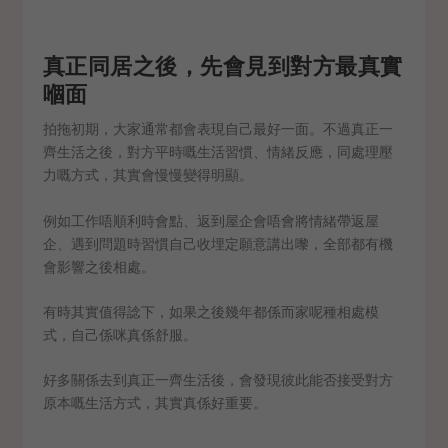
真正同居之後，先會見到對方最真實
嗰面
拍拖初期，大家通常都會表現自己最好一面。不過真正一
齊生活之後，對方平時嘅生活習慣、情緒反應，同處理壓
力嘅方式，其實會慢慢變得明顯。
例如工作唔順利時會點、返到屋企會唔會將情緒帶返屋
企、遇到問題時習慣自己收埋定願意講出嚟，全部都有機
會影響之後相處。
有時其實值得諗下，如果之後幾年都係而家呢種相處模
式，自己係咪真係舒服。
好多關係去到真正一齊生活後，會發現彼此能否接受對方
原本嘅生活方式，其實真係好重要。