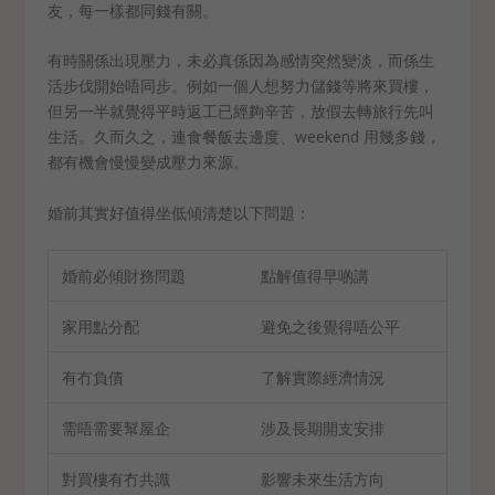
友，每一樣都同錢有關。
有時關係出現壓力，未必真係因為感情突然變淡，而係生
活步伐開始唔同步。例如一個人想努力儲錢等將來買樓，
但另一半就覺得平時返工已經夠辛苦，放假去轉旅行先叫
生活。久而久之，連食餐飯去邊度、weekend 用幾多錢，
都有機會慢慢變成壓力來源。
婚前其實好值得坐低傾清楚以下問題：
婚前必傾財務問題
點解值得早啲講
家用點分配
避免之後覺得唔公平
有冇負債
了解實際經濟情況
需唔需要幫屋企
涉及長期開支安排
對買樓有冇共識
影響未來生活方向