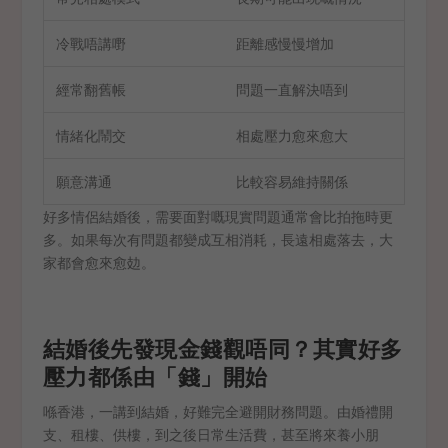
冷戰唔講嘢
距離感慢慢增加
經常翻舊帳
問題一直解決唔到
情緒化鬧交
相處壓力愈來愈大
願意溝通
比較容易維持關係
好多情侶結婚後，需要面對嘅現實問題通常會比拍拖時更
多。如果每次有問題都變成互相消耗，長遠相處落去，大
家都會愈來愈攰。
結婚後先發現金錢觀唔同？其實好多
壓力都係由「錢」開始
喺香港，一講到結婚，好難完全避開財務問題。由婚禮開
支、租樓、供樓，到之後日常生活費，甚至將來養小朋