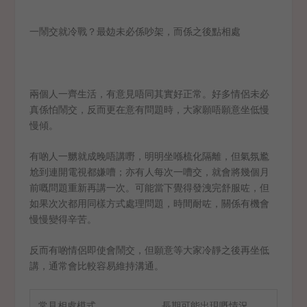
一鬧交就冷戰？最攰未必係吵架，而係之後點相處
兩個人一齊生活，有意見唔同其實好正常。好多情侶未必
真係怕鬧交，反而更在意有問題時，大家願唔願意坐低慢
慢傾。
有啲人一嬲就成晚唔講嘢，明明坐喺梳化隔離，但氣氛尷
尬到連開電視都嫌嘈；亦有人每次一嘈交，就會將幾個月
前嘅問題重新再講一次。可能當下覺得發洩完舒服咗，但
如果次次都用同樣方式處理問題，時間耐咗，關係有機會
慢慢變得辛苦。
反而有啲情侶即使會鬧交，但願意等大家冷靜之後再坐低
講，通常會比較容易維持溝通。
常見相處模式
長期可能出現嘅情況