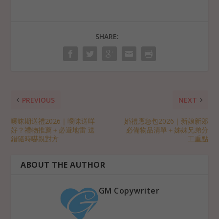
SHARE:
PREVIOUS
NEXT
曖昧期送禮2026｜曖昧送咩
婚禮應急包2026｜新娘新郎
好？禮物推薦＋必避地雷 送
必備物品清單＋姊妹兄弟分
錯隨時嚇親對方
工重點
ABOUT THE AUTHOR
GM Copywriter