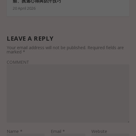
類、挑選心得與防汗技巧
20 April 2026
LEAVE A REPLY
Your email address will not be published.
Required fields are
marked
*
COMMENT
Name
*
Email
*
Website