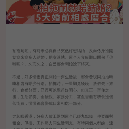
拍拖耐咗，有時未必係自己突然好想結婚，反而係身邊開
始愈來愈多人結婚，朋友派帖、屋企人食飯順口問句「你
哋呢？」久而久之，自己都會開始諗下將來。
不過，好多情侶真正開始一齊生活後，都會發現同拍拖時
嘅相處有唔少分別。拍拖時，一星期見幾晚、放假去下旅
行、食餐好西，已經可以覺得好開心。但真正一齊住之
後，生活節奏、金錢觀、家務分工，甚至雪櫃冇嘢食邊個
落街買，慢慢都會變成日常相處一部分。
尤其喺香港，好多人放工返到屋企已經九點幾，仲要面對
租金、供樓、工作壓力同生活開支。有時兩個人都攰，連