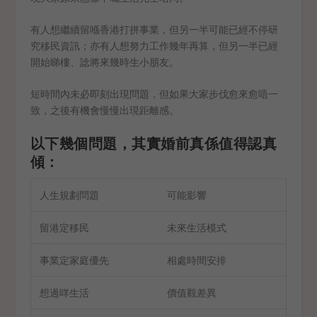
有人想繼續留喺香港打拼事業，但另一半可能已經不停研
究移民資訊；亦有人想努力工作幾年再算，但另一半已經
開始睇樓、諗將來幾時生小朋友。
短時間內未必即刻出現問題，但如果大家步伐愈來愈唔一
致，之後有機會慢慢出現距離感。
以下幾個問題，其實婚前真係值得認真
傾：
人生規劃問題
可能影響
留港定移民
未來生活模式
事業定家庭優先
相處時間安排
想過咩生活
價值觀差異