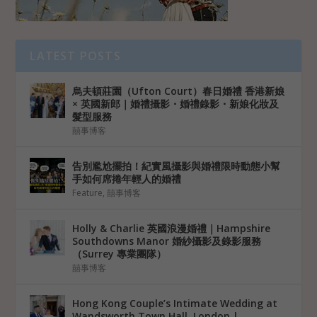
LATEST POSTS
烏夫頓莊園（Ufton Court）春日婚禮 香港新娘
× 英國新郎｜婚禮攝影・婚禮錄影・新娘化妝及
髮型服務
囍事博客
告別尷尬擺拍！紀實風攝影與婚禮限時動態小幫
手如何席捲年輕人的婚禮
Feature
,
囍事博客
Holly & Charlie 英國浪漫婚禮｜Hampshire
Southdowns Manor 婚紗攝影及錄影服務
（Surrey 專業團隊）
囍事博客
Hong Kong Couple’s Intimate Wedding at
Wandsworth Town Hall, London |