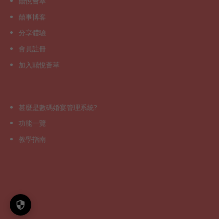
囍悅薈萃
囍事博客
分享體驗
會員註冊
加入囍悅薈萃
甚麼是數碼婚宴管理系統?
功能一覽
教學指南