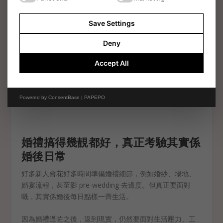
Save Settings
Deny
Accept All
Powered by
ConsentBase | PAPEPO
圖片來源:網路
婚禮搞得幾靚都好，真正考驗其實係
婚後日常
好多新人會花好多時間準備婚禮細節，例如婚紗、場地、
婚宴流程，甚至影 pre-wedding 去邊度。但真正要面對
嘅，其實係婚後每日點樣一齊生活。
因為婚禮過咗之後，返到現實，仍然要面對生活壓力、工