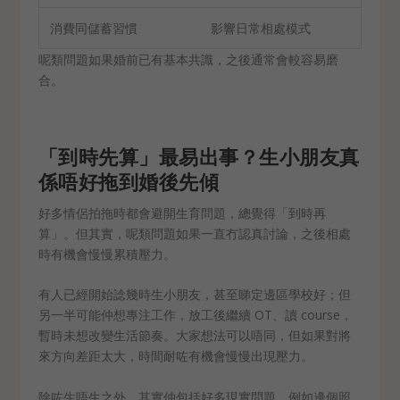
消費同儲蓄習慣
影響日常相處模式
呢類問題如果婚前已有基本共識，之後通常會較容易磨
合。
「到時先算」最易出事？生小朋友真
係唔好拖到婚後先傾
好多情侶拍拖時都會避開生育問題，總覺得「到時再
算」。但其實，呢類問題如果一直冇認真討論，之後相處
時有機會慢慢累積壓力。
有人已經開始諗幾時生小朋友，甚至睇定邊區學校好；但
另一半可能仲想專注工作，放工後繼續 OT、讀 course，
暫時未想改變生活節奏。大家想法可以唔同，但如果對將
來方向差距太大，時間耐咗有機會慢慢出現壓力。
除咗生唔生之外，其實仲包括好多現實問題，例如邊個照