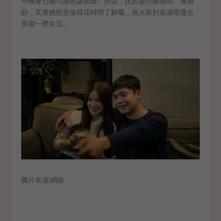
今晚食乜都可能愈講愈燥。所以，比起急住睇酒席、揀婚
紗，其實婚前更值得花時間了解嘅，係大家到底適唔適合
長期一齊生活。
圖片來源:網路