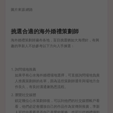
圖片來源:網路
挑選合適的海外婚禮策劃師
海外婚禮策劃師遍布各地，盲目挑選猶如大海撈針，有興
趣的準新人不妨參考以下方向入手揀選：
詢問場地推薦
如果早有心水海外婚禮場地選擇，可直接詢問場地負責
人推薦策劃師的名單，因為這些策劃師通常與場地方合
作良久，有良好溝通兼熟悉流程。
瀏覽社交媒體
鎖定幾位心水策劃師後，可以到他們的社交媒體帳戶看
看，他們必定會擺放自己的作品作為宣傳與推廣，準新
人可從中看看是否自己喜愛的風格，也可以從婚禮攝影