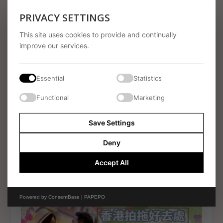
PRIVACY SETTINGS
RELATED POSTS
This site uses cookies to provide and continually
improve our services.
Essential
Statistics
Functional
Marketing
Save Settings
Deny
Accept All
婚禮應急包2026｜新娘新郎必備物品清單＋姊妹兄弟分
工重點
29 May 2026
Powered by
ConsentBase | PAPEPO