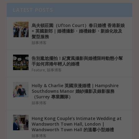
LATEST POSTS
烏夫頓莊園（Ufton Court）春日婚禮 香港新娘
× 英國新郎｜婚禮攝影・婚禮錄影・新娘化妝及
髮型服務
囍事博客
告別尷尬擺拍！紀實風攝影與婚禮限時動態小幫
手如何席捲年輕人的婚禮
Feature
,
囍事博客
Holly & Charlie 英國浪漫婚禮｜Hampshire
Southdowns Manor 婚紗攝影及錄影服務
（Surrey 專業團隊）
囍事博客
Hong Kong Couple’s Intimate Wedding at
Wandsworth Town Hall, London |
Wandsworth Town Hall 的溫馨小型婚禮
囍事博客