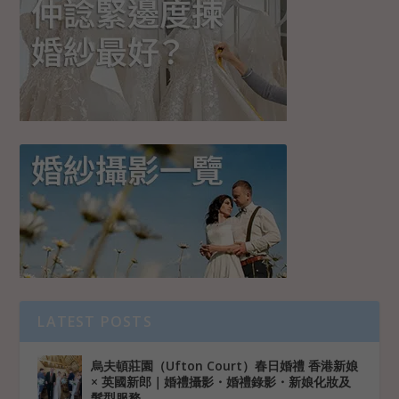
LATEST POSTS
烏夫頓莊園（Ufton Court）春日婚禮 香港新娘
× 英國新郎｜婚禮攝影・婚禮錄影・新娘化妝及
髮型服務