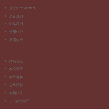
關於GetMarried
廣告查詢
聯絡我們
使用條款
私隱政策
婚展資訊
囍悅薈萃
囍事博客
分享體驗
會員註冊
加入囍悅薈萃