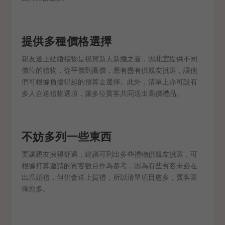
提供多種價格選擇
親友送上結婚禮物是祝賀新人新婚之喜，因此宜提供不同
價位的禮物，從平價到高價，應有盡有供親友挑選，讓他
們可根據負擔得起的預算去選擇。此外，清單上亦可設有
多人合送禮物選項，讓多位賓客共同送出高價禮品。
不妨多列一些東西
要讓親友揀得舒適，建議可列出多些禮物供親友挑選，可
根據打算邀請的賓客數目作為參考，因為有些賓客未必在
出席婚禮，但仍會送上賀禮，所以清單項目愈多，賓客選
擇愈多。