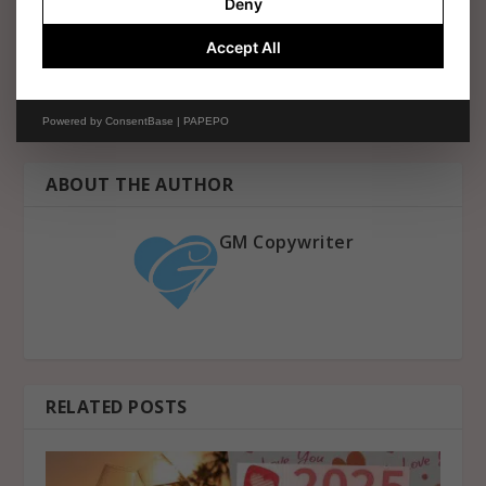
PREVIOUS
NEXT
Deny
Accept All
【2026秋季婚禮靈感懶人
Z世代婚禮新趨勢｜8大個性
包】秋日結婚配色＋場地佈
化婚禮設計＋創意花藝與無
置＋主題造型一次看｜即睇
酒精飲品推薦
秋季婚禮必備元素打造夢幻
Powered by
ConsentBase | PAPEPO
浪漫！
ABOUT THE AUTHOR
GM Copywriter
RELATED POSTS