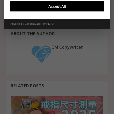
Accept All
【2026伴娘禮物】姊妹團送
2026香港結婚現實問題｜買
乜好？精選首飾睡袍美容必
樓/見家長/錢如何分配？即睇
買清單｜得體答謝靈感
3大壓力解決方案
Powered by
ConsentBase | PAPEPO
ABOUT THE AUTHOR
GM Copywriter
RELATED POSTS