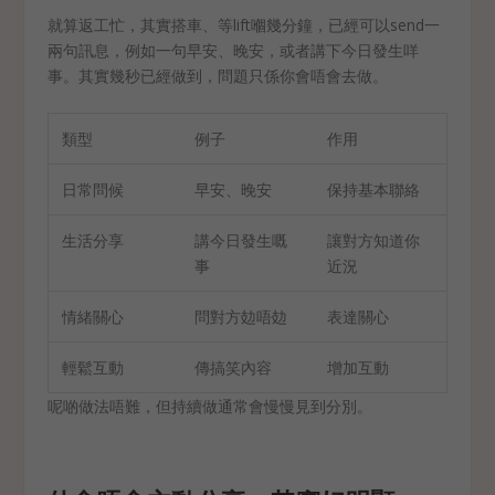
就算返工忙，其實搭車、等lift嗰幾分鐘，已經可以send一
兩句訊息，例如一句早安、晚安，或者講下今日發生咩
事。其實幾秒已經做到，問題只係你會唔會去做。
類型
例子
作用
日常問候
早安、晚安
保持基本聯絡
生活分享
講今日發生嘅
讓對方知道你
事
近況
情緒關心
問對方攰唔攰
表達關心
輕鬆互動
傳搞笑內容
增加互動
呢啲做法唔難，但持續做通常會慢慢見到分別。