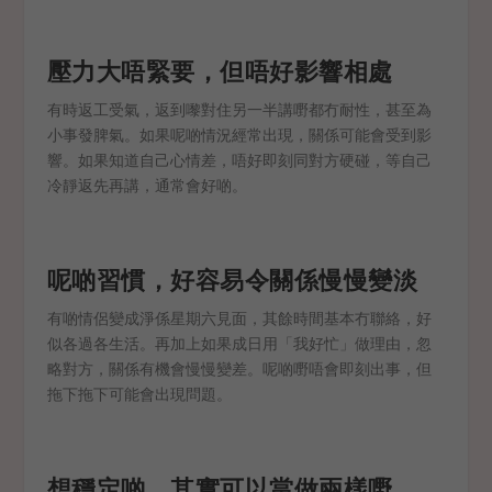
壓力大唔緊要，但唔好影響相處
有時返工受氣，返到嚟對住另一半講嘢都冇耐性，甚至為
小事發脾氣。如果呢啲情況經常出現，關係可能會受到影
響。如果知道自己心情差，唔好即刻同對方硬碰，等自己
冷靜返先再講，通常會好啲。
呢啲習慣，好容易令關係慢慢變淡
有啲情侶變成淨係星期六見面，其餘時間基本冇聯絡，好
似各過各生活。再加上如果成日用「我好忙」做理由，忽
略對方，關係有機會慢慢變差。呢啲嘢唔會即刻出事，但
拖下拖下可能會出現問題。
想穩定啲，其實可以當做兩樣嘢