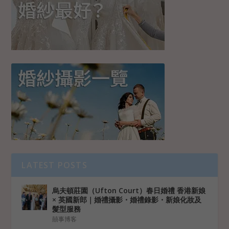
LATEST POSTS
烏夫頓莊園（Ufton Court）春日婚禮 香港新娘
× 英國新郎｜婚禮攝影・婚禮錄影・新娘化妝及
髮型服務
囍事博客