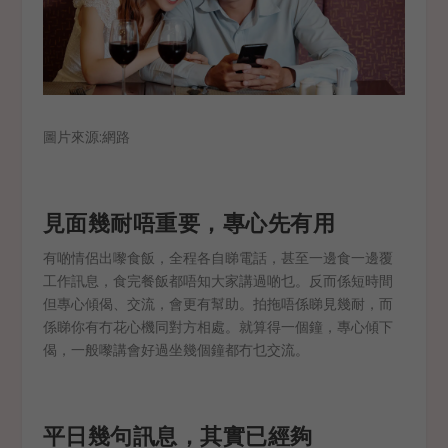
圖片來源:網路
見面幾耐唔重要，專心先有用
有啲情侶出嚟食飯，全程各自睇電話，甚至一邊食一邊覆
工作訊息，食完餐飯都唔知大家講過啲乜。反而係短時間
但專心傾偈、交流，會更有幫助。拍拖唔係睇見幾耐，而
係睇你有冇花心機同對方相處。就算得一個鐘，專心傾下
偈，一般嚟講會好過坐幾個鐘都冇乜交流。
平日幾句訊息，其實已經夠