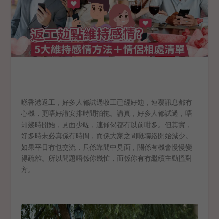
喺香港返工，好多人都試過收工已經好攰，連覆訊息都冇
心機，更唔好講安排時間拍拖。講真，好多人都試過，唔
知幾時開始，見面少咗，連傾偈都冇以前咁多。但其實，
好多時未必真係冇時間，而係大家之間嘅聯絡開始減少。
如果平日冇乜交流，只係靠間中見面，關係有機會慢慢變
得疏離。所以問題唔係你幾忙，而係你有冇繼續主動搵對
方。