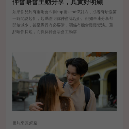
仲會唔會主動分享，其實好明顯
如果你見到有趣嘢會即刻cap圖send俾對方，或者有煩惱第
一時間諗起佢，起碼證明你仲會諗起佢。但如果連分享都
開始減少，甚至覺得冇必要講，關係有機會慢慢變淡。重
點唔係長短，而係你仲會唔會主動講
圖片來源:網路