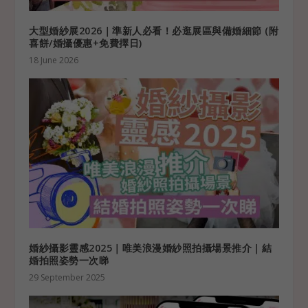
大型婚紗展2026｜準新人必看！必逛展區與備婚細節 (附
喜餅/婚攝優惠+免費擇日)
18 June 2026
婚紗攝影靈感2025｜唯美浪漫婚紗照拍攝場景推介｜結
婚拍照姿勢一次睇
29 September 2025