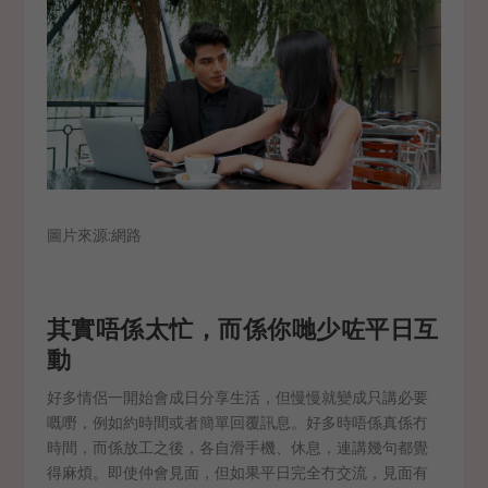
圖片來源:網路
其實唔係太忙，而係你哋少咗平日互
動
好多情侶一開始會成日分享生活，但慢慢就變成只講必要
嘅嘢，例如約時間或者簡單回覆訊息。好多時唔係真係冇
時間，而係放工之後，各自滑手機、休息，連講幾句都覺
得麻煩。即使仲會見面，但如果平日完全冇交流，見面有