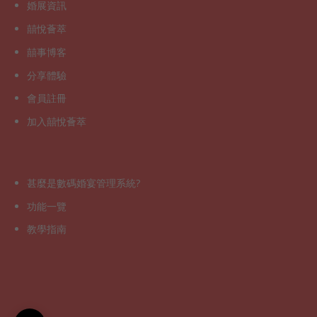
婚展資訊
囍悅薈萃
囍事博客
分享體驗
會員註冊
加入囍悅薈萃
甚麼是數碼婚宴管理系統?
功能一覽
教學指南