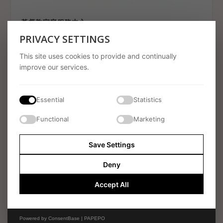
基督教家庭服務中心
2 September 2025
PRIVACY SETTINGS
This site uses cookies to provide and continually
improve our services.
Essential
Statistics
Functional
Marketing
Save Settings
Deny
旅遊頻道 Travel Channel
10 September 2025
Accept All
Powered by
ConsentBase | PAPEPO