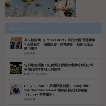
LATEST POSTS
烏夫頓莊園（Ufton Court）春日婚禮 香港新娘
× 英國新郎｜婚禮攝影・婚禮錄影・新娘化妝及
髮型服務
囍事博客
告別尷尬擺拍！紀實風攝影與婚禮限時動態小幫
手如何席捲年輕人的婚禮
Feature
,
囍事博客
Holly & Charlie 英國浪漫婚禮｜Hampshire
Southdowns Manor 婚紗攝影及錄影服務
（Surrey 專業團隊）
囍事博客