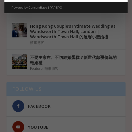
Southdowns Manor 婚紗攝影及錄影服務
（Surrey 專業團隊）
Powered by
ConsentBase | PAPEPO
囍事博客
Hong Kong Couple’s Intimate Wedding at
Wandsworth Town Hall, London |
Wandsworth Town Hall 的溫馨小型婚禮
囍事博客
不要主家席、不切結婚蛋糕？新世代顛覆傳統的
輕婚禮
Feature
,
囍事博客
FOLLOW US
FACEBOOK
YOUTUBE