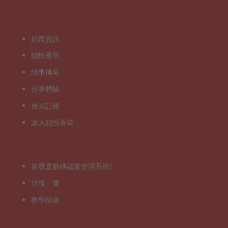
婚展資訊
囍悅薈萃
囍事博客
分享體驗
會員註冊
加入囍悅薈萃
甚麼是數碼婚宴管理系統?
功能一覽
教學指南