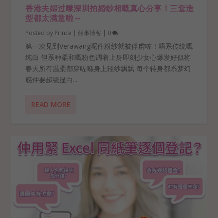
香港夫婦过嚟深圳拍婚纱相嘅真心分享！三套造
型都太满意啦～
Posted by
Prince
|
囍事博客
|
0
第一次见到Verawang呢件粉纱就被俘虏咗！唔系传统嘅
纯白 但系种柔和嘅粉色调着上身即刻少女心爆发好似将
春天所有温柔都穿咗喺身上轻纱飘飘 每个转身都系梦幻
感仲要超级显白...
READ MORE