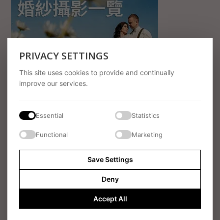
PRIVACY SETTINGS
This site uses cookies to provide and continually
improve our services.
LATEST POSTS
Essential
Statistics
烏夫頓莊園（Ufton Court）春日婚禮 香港新娘
× 英國新郎｜婚禮攝影・婚禮錄影・新娘化妝及
髮型服務
Functional
Marketing
囍事博客
Save Settings
告別尷尬擺拍！紀實風攝影與婚禮限時動態小幫
手如何席捲年輕人的婚禮
Deny
Feature
,
囍事博客
Accept All
Holly & Charlie 英國浪漫婚禮｜Hampshire