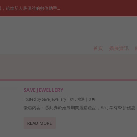
給準新人最優雅的數位助手...
首頁
婚展資訊
SAVE JEWELLERY
Posted by
Save Jewellery
|
婚．禮遇
|
0
優惠內容：憑此券於婚展期間選購產品，即可享有88折優惠..
READ MORE