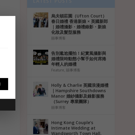
LATEST POSTS
烏夫頓莊園（Ufton Court）
春日婚禮 香港新娘 × 英國新郎
｜婚禮攝影・婚禮錄影・新娘
化妝及髮型服務
囍事博客
告別尷尬擺拍！紀實風攝影與
婚禮限時動態小幫手如何席捲
年輕人的婚禮
Feature
,
囍事博客
l
Holly & Charlie 英國浪漫婚禮
｜Hampshire Southdowns
Manor 婚紗攝影及錄影服務
（Surrey 專業團隊）
囍事博客
Hong Kong Couple’s
Intimate Wedding at
Wandsworth Town Hall,