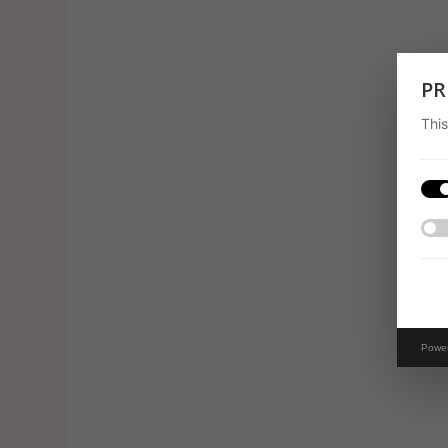
PR
This
Powe