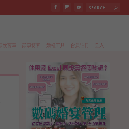
囍悅薈萃
囍事博客
婚禮工具
會員註冊
登入
.