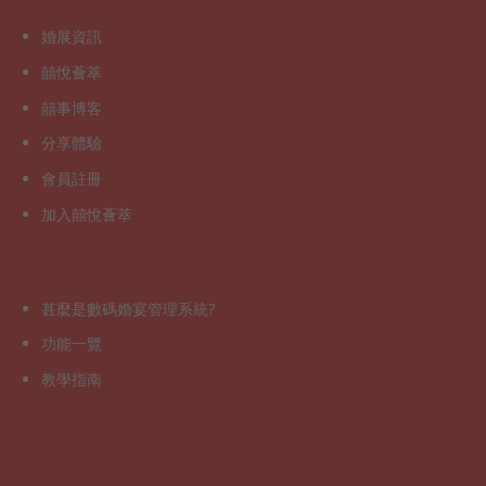
婚展資訊
囍悅薈萃
囍事博客
分享體驗
會員註冊
加入囍悅薈萃
甚麼是數碼婚宴管理系統?
功能一覽
教學指南