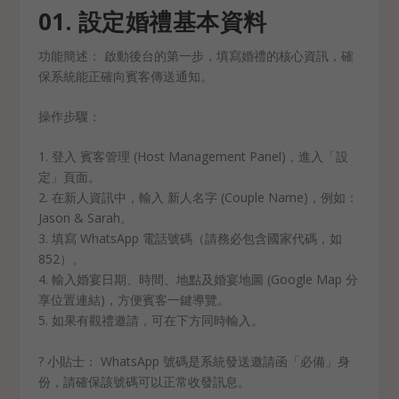
01. 設定婚禮基本資料
功能簡述： 啟動後台的第一步，填寫婚禮的核心資訊，確
保系統能正確向賓客傳送通知。
操作步驟：
1. 登入 賓客管理 (Host Management Panel)，進入「設
定」頁面。
2. 在新人資訊中，輸入 新人名字 (Couple Name)，例如：
Jason & Sarah。
3. 填寫 WhatsApp 電話號碼（請務必包含國家代碼，如
852）。
4. 輸入婚宴日期、時間、地點及婚宴地圖 (Google Map 分
享位置連結)，方便賓客一鍵導覽。
5. 如果有觀禮邀請，可在下方同時輸入。
? 小貼士： WhatsApp 號碼是系統發送邀請函「必備」身
份，請確保該號碼可以正常收發訊息。