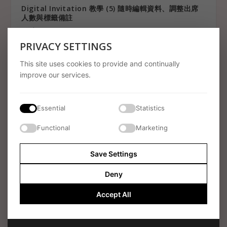
Digital Invitation 教學 (5) 隨時編輯資料、調整出席
人數與標籤備註
1 February 2026
PRIVACY SETTINGS
This site uses cookies to provide and continually
improve our services.
Essential
Statistics
Functional
Marketing
Save Settings
Digital Invitation 教學 (4) WhatsApp 喜帖與賓客自
Deny
動回覆系統
1 February 2026
Accept All