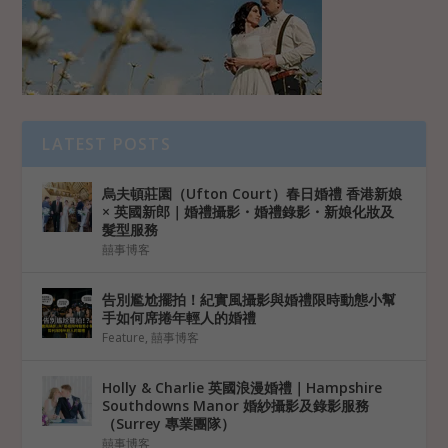
LATEST POSTS
烏夫頓莊園（Ufton Court）春日婚禮 香港新娘
× 英國新郎｜婚禮攝影・婚禮錄影・新娘化妝及
髮型服務
囍事博客
告別尷尬擺拍！紀實風攝影與婚禮限時動態小幫
手如何席捲年輕人的婚禮
Feature
,
囍事博客
Holly & Charlie 英國浪漫婚禮｜Hampshire
Southdowns Manor 婚紗攝影及錄影服務
（Surrey 專業團隊）
囍事博客