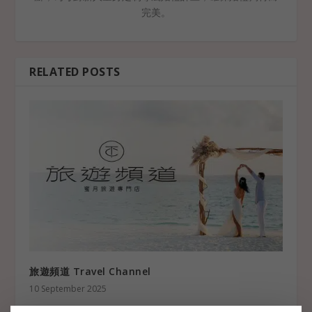
完美。
RELATED POSTS
旅遊頻道 Travel Channel
10 September 2025