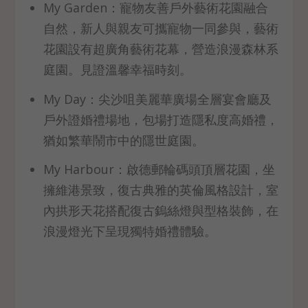
My Garden：寵物友善戶外藝術花園融合
自然，新人與親友可攜寵物一同參與，藝術
花園設有超廣角藝術花幕，營造浪漫森林系
庭園。見證溫馨幸福時刻。
My Day：尖沙咀美麗華廣場全層宴會廳及
戶外證婚禮場地，包場打造隱私度高婚禮，
猶如繁華鬧市中的隱世庭園。
My Harbour：啟德郵輪碼頭頂層花園，坐
擁維港景致，復古典雅的英倫風格設計，室
內拱形天花搭配復古鎢絲燈與型格裝飾，在
浪漫燈光下呈現獨特婚禮體驗。