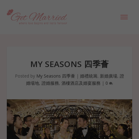
MY SEASONS 四季薈
Posted by
My Seasons 四季薈
|
婚禮統籌
,
新婚廣場
,
證
婚場地
,
證婚服務
,
酒樓酒店及婚宴服務
|
0