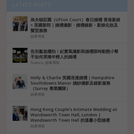
LATEST POSTS
烏夫頓莊園（Ufton Court）春日婚禮 香港新娘
× 英國新郎｜婚禮攝影・婚禮錄影・新娘化妝及
髮型服務
囍事博客
告別尷尬擺拍！紀實風攝影與婚禮限時動態小幫
手如何席捲年輕人的婚禮
Feature
,
囍事博客
Holly & Charlie 英國浪漫婚禮｜Hampshire
Southdowns Manor 婚紗攝影及錄影服務
（Surrey 專業團隊）
囍事博客
Hong Kong Couple’s Intimate Wedding at
Wandsworth Town Hall, London |
Wandsworth Town Hall 的溫馨小型婚禮
囍事博客