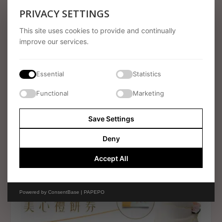
PRIVACY SETTINGS
This site uses cookies to provide and continually
improve our services.
Essential
Statistics
Functional
Marketing
CHK Diamonds Ltd – Gardener Hong Kong
Save Settings
28 August 2025
Deny
Accept All
Powered by
ConsentBase | PAPEPO