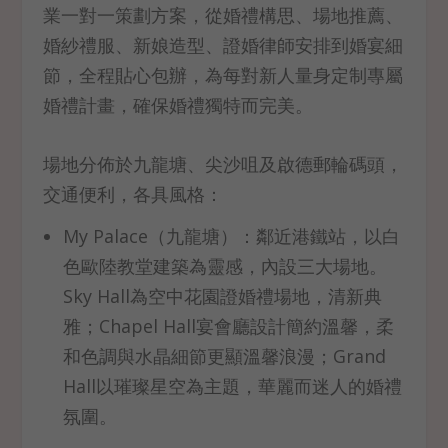
業一對一策劃方案，從婚禮構思、場地推薦、
婚紗禮服、新娘造型、證婚律師安排到婚宴細
節，全程貼心包辦，為每對新人量身定制專屬
婚禮計畫，確保婚禮獨特而完美。
場地分佈於九龍塘、尖沙咀及啟德郵輪碼頭，
交通便利，各具風格：
My Palace（九龍塘）：鄰近港鐵站，以白
色歐陸教堂建築為靈感，內設三大場地。
Sky Hall為空中花園證婚禮場地，清新典
雅；Chapel Hall宴會廳設計簡約溫馨，柔
和色調與水晶細節更顯溫馨浪漫；Grand
Hall以璀璨星空為主題，華麗而迷人的婚禮
氛圍。