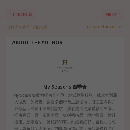
PREVIOUS
NEXT
老行家燕窩海味過大禮
Opak Cellar Limited
ABOUT THE AUTHOR
My Seasons 四季薈
My Seasons致力提供全方位一站式婚禮服務，成就每對新
人理想中的婚禮。集合多個特色主題場地，涵蓋室內與戶
外類型，滿足不同婚禮需求。擁有資深的婚禮顧問團隊，
提供專業一對一策劃方案，從婚禮構思、場地推薦、婚紗
禮服、新娘造型、證婚律師安排到婚宴細節，全程貼心包
辦，為每對新人量身定制專屬婚禮計畫，確保婚禮獨特而