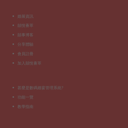
婚展資訊
囍悅薈萃
囍事博客
分享體驗
會員註冊
加入囍悅薈萃
甚麼是數碼婚宴管理系統?
功能一覽
教學指南