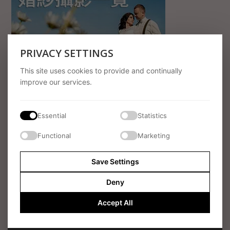
PRIVACY SETTINGS
This site uses cookies to provide and continually
improve our services.
LATEST POSTS
烏夫頓莊園（Ufton Court）春日婚禮 香港新娘
Essential
Statistics
× 英國新郎｜婚禮攝影・婚禮錄影・新娘化妝及
髮型服務
Functional
Marketing
囍事博客
Save Settings
告別尷尬擺拍！紀實風攝影與婚禮限時動態小幫
手如何席捲年輕人的婚禮
Deny
Feature
,
囍事博客
Accept All
Holly & Charlie 英國浪漫婚禮｜Hampshire
Southdowns Manor 婚紗攝影及錄影服務
（Surrey 專業團隊）