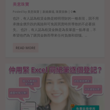
美意珠寶
Posted by
美意珠寶
|
新婚廣場
,
珠寶首飾
|
0
也許，有人認為租賃金飾是精明理財的一種表現，因不用
承擔金價升跌的風險和可免因買賣時所導致的不必要損
失。 也許，有人認為租賃金飾是為長輩盡一點孝道，不
希望他們為了購買金飾而帶來任何負擔和煩惱。...
READ MORE