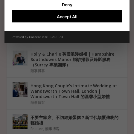
× 英國新郎｜婚禮攝影・婚禮錄影・新娘化妝及
Deny
髮型服務
囍事博客
Accept All
告別尷尬擺拍！紀實風攝影與婚禮限時動態小幫
手如何席捲年輕人的婚禮
Powered by
ConsentBase | PAPEPO
Feature
,
囍事博客
Holly & Charlie 英國浪漫婚禮｜Hampshire
Southdowns Manor 婚紗攝影及錄影服務
（Surrey 專業團隊）
囍事博客
Hong Kong Couple’s Intimate Wedding at
Wandsworth Town Hall, London |
Wandsworth Town Hall 的溫馨小型婚禮
囍事博客
不要主家席、不切結婚蛋糕？新世代顛覆傳統的
輕婚禮
Feature
,
囍事博客