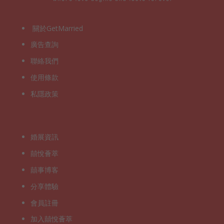
關於GetMarried
廣告查詢
聯絡我們
使用條款
私隱政策
婚展資訊
囍悅薈萃
囍事博客
分享體驗
會員註冊
加入囍悅薈萃