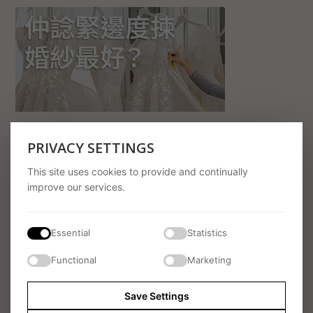
PRIVACY SETTINGS
This site uses cookies to provide and continually
improve our services.
Essential
Statistics
Functional
Marketing
LATEST POSTS
Save Settings
烏夫頓莊園（Ufton Court）春日婚禮 香港新娘