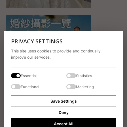
PRIVACY SETTINGS
This site uses cookies to provide and continually
improve our services.
LATEST POSTS
Essential
Statistics
烏夫頓莊園（Ufton Court）春日婚禮 香港新娘
Functional
Marketing
× 英國新郎｜婚禮攝影・婚禮錄影・新娘化妝及
髮型服務
Save Settings
囍事博客
Deny
告別尷尬擺拍！紀實風攝影與婚禮限時動態小幫
手如何席捲年輕人的婚禮
Accept All
Feature
,
囍事博客