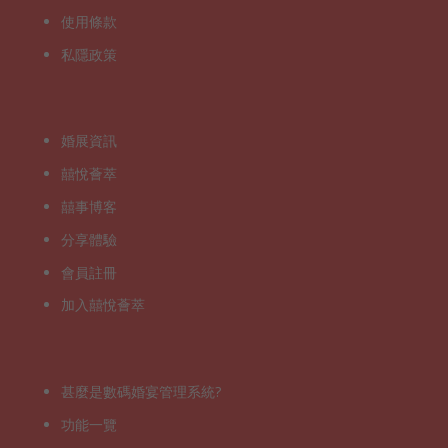
使用條款
私隱政策
婚展資訊
囍悅薈萃
囍事博客
分享體驗
會員註冊
加入囍悅薈萃
甚麼是數碼婚宴管理系統?
功能一覽